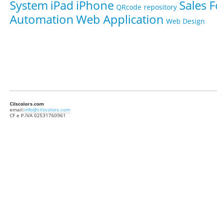
System
iPad
iPhone
Sales 
QRcode
repository
Automation
Web Application
Web Design
Cilscolors.com
email:
info@cilscolors.com
CF e P.IVA 02531760961