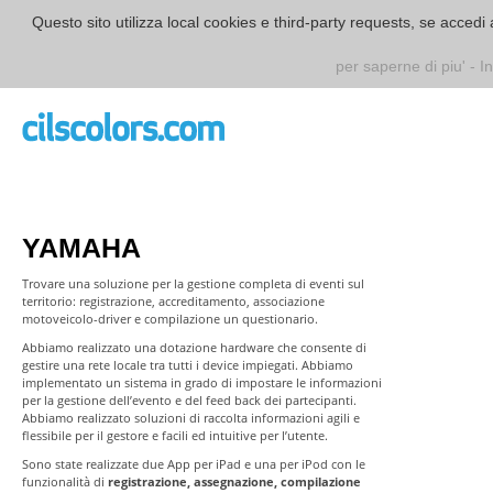
Questo sito utilizza local cookies e third-party requests, se acce
per saperne di piu' - 
YAMAHA
Trovare una soluzione per la gestione completa di eventi sul
territorio: registrazione, accreditamento, associazione
motoveicolo-driver e compilazione un questionario.
Abbiamo realizzato una dotazione hardware che consente di
gestire una rete locale tra tutti i device impiegati. Abbiamo
implementato un sistema in grado di impostare le informazioni
per la gestione dell’evento e del feed back dei partecipanti.
Abbiamo realizzato soluzioni di raccolta informazioni agili e
flessibile per il gestore e facili ed intuitive per l’utente.
Sono state realizzate due App per iPad e una per iPod con le
funzionalità di
registrazione, assegnazione, compilazione